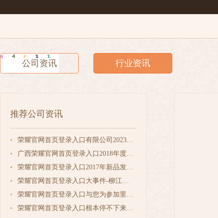
公司资讯
行业资讯
推荐公司资讯
荣耀官网首页登录入口有限公司2023年危险废物污染环境防治信息
广西荣耀官网首页登录入口2018年度企业质量信用报告
荣耀官网首页登录入口2017年新品发布会颠覆传统，创新未来
荣耀官网首页登录入口大事件-柳江首届工厂直供团购会现场太火爆！
荣耀官网首页登录入口与您为参加里约奥运会的中国健儿加油！
荣耀官网首页登录入口根本停不下来！6月份各区活动销售突破5千万！