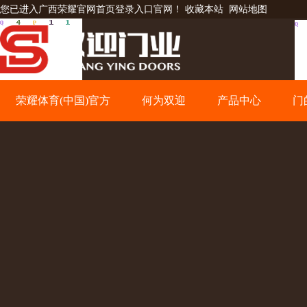
您已进入广西荣耀官网首页登录入口官网！
收藏本站
网站地图
荣耀体育(中国)官方
何为双迎
产品中心
门