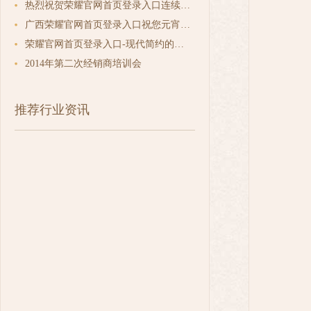
热烈祝贺荣耀官网首页登录入口连续9年荣获“广西著名商标”荣誉称号
广西荣耀官网首页登录入口祝您元宵节快乐，8.8折献惠不容错过！
荣耀官网首页登录入口-现代简约的产品风格 ---四季平安/欣欣向荣
2014年第二次经销商培训会
推荐行业资讯